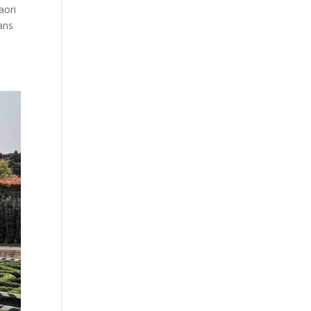
aori
dans