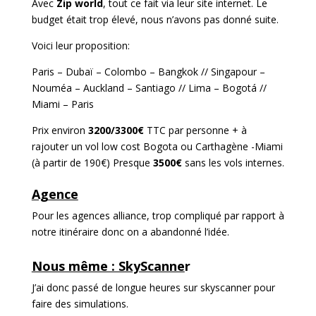
Avec
Zip world
, tout ce fait via leur site internet. Le
budget était trop élevé, nous n’avons pas donné suite.
Voici leur proposition:
Paris – Dubaï – Colombo – Bangkok // Singapour –
Nouméa – Auckland – Santiago // Lima – Bogotá //
Miami – Paris
Prix environ
3200/3300€
TTC par personne + à
rajouter un vol low cost Bogota ou Carthagène -Miami
(à partir de 190€)
Presque
3500€
sans les vols internes.
Agence
Pour les agences alliance, trop compliqué par rapport à
notre itinéraire donc on a abandonné l’idée.
Nous même : SkyScanne
r
J’ai donc passé de longue heures sur skyscanner pour
faire des simulations.