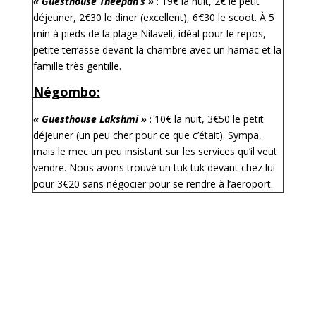
« Guesthouse Theepan’s »
: 19€ la nuit, 2€ le petit
déjeuner, 2€30 le diner (excellent), 6€30 le scoot. À 5
min à pieds de la plage Nilaveli, idéal pour le repos,
petite terrasse devant la chambre avec un hamac et la
famille très gentille.
Négombo:
« Guesthouse Lakshmi »
:
10€ la nuit, 3€50 le petit
déjeuner (un peu cher pour ce que c’était). Sympa,
mais le mec un peu insistant sur les services qu’il veut
vendre. Nous avons trouvé un tuk tuk devant chez lui
pour 3€20 sans négocier pour se rendre à l’aeroport.